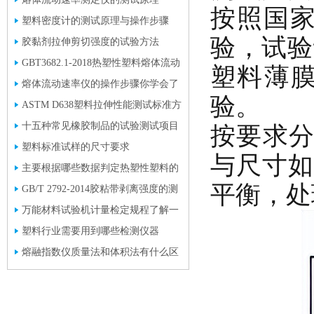
按照国家
塑料密度计的测试原理与操作步骤
验，试验
胶黏剂拉伸剪切强度的试验方法
GBT3682.1-2018热塑性塑料熔体流动
塑料薄
速率标准方法
熔体流动速率仪的操作步骤你学会了
验。
吗?
ASTM D638塑料拉伸性能测试标准方
法
十五种常见橡胶制品的试验测试项目
按要求分
和标准介绍
塑料标准试样的尺寸要求
与尺寸如
主要根据哪些数据判定热塑性塑料的
平衡，处
流动性好坏？
GB/T 2792-2014胶粘带剥离强度的测
试方法
万能材料试验机计量检定规程了解一
下
塑料行业需要用到哪些检测仪器
熔融指数仪质量法和体积法有什么区
别？