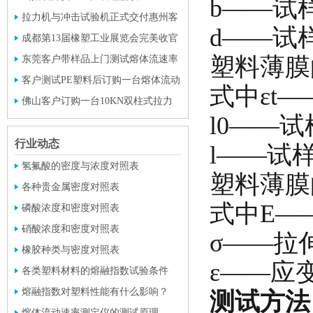
b——试
拉力机与冲击试验机正式交付惠州客
d——试
户使用
成都第13届橡塑工业展览会完美收官
塑料薄膜的断
东莞客户带样品上门测试熔体流速率
与密度
客户测试PE塑料后订购一台熔体流动
式中εt
速率仪与密度计
佛山客户订购一台10KN双柱式拉力
l0——
试验机
行业动态
l——试
氢氟酸的密度与浓度对照表
塑料薄膜
各种贵金属密度对照表
式中E——
磷酸浓度和密度对照表
硝酸浓度和密度对照表
σ——拉伸应
橡胶种类与密度对照表
ε——应
各类塑料材料的熔融指数试验条件
熔融指数对塑料性能有什么影响？
测试方法
熔体流动速率测定仪的测试原理