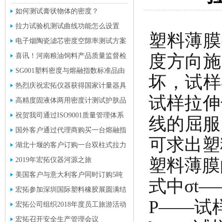
如何测试膏状物体的密度？
拉力试验机测试曲线功能怎么设置
塑料薄膜
电子烟陶瓷滤芯密度空隙率测试方案
度方向施
喜讯！河南粮油饲料产品质量监督检
验中心采购一批液体密度计
SG001塑料密度与熔融指数标准品由
坏，试样
宏拓独家研发成功
热烈庆祝宏拓仪器获得国家计量器具
试样拉伸
型式批准证书
高精度固液体两用密度计测试护肤品
的密度，效果看得见。
祝贺我司通过ISO9001质量管理体系
线的屈服
认证并获取证书
国外客户通过代理商购买一台熔融指
可求出塑
数测定仪
湖北十堰的客户订购一台双柱式拉力
塑料薄膜的
试验机
2019年宏拓仪器河源之旅
美国客户与意大利客户同时订购5吨
式中σt—
双柱拉力试验机
宏拓参加深圳国际塑料橡胶展圆满结
P——试
束
宏拓公司组织2018年度员工旅游活动
宏拓召开安全生产管理会议