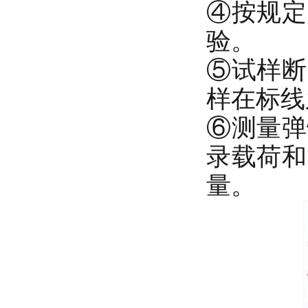
④按规定速
验。
⑤试样断
样在标线
⑥测量弹
录载荷和
量。