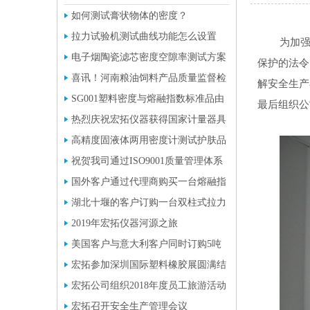
如何测试膏状物体的密度？
拉力试验机测试曲线功能怎么设置
为加
电子烟陶瓷滤芯密度空隙率测试方案
保护的法令
喜讯！河南粮油饲料产品质量监督检
解安全生产
验中心采购一批液体密度计
SG001塑料密度与熔融指数标准品由
最后组织公
宏拓独家研发成功
热烈庆祝宏拓仪器获得国家计量器具
型式批准证书
高精度固液体两用密度计测试护肤品
的密度，效果看得见。
祝贺我司通过ISO9001质量管理体系
认证并获取证书
国外客户通过代理商购买一台熔融指
数测定仪
湖北十堰的客户订购一台双柱式拉力
试验机
2019年宏拓仪器河源之旅
美国客户与意大利客户同时订购5吨
双柱拉力试验机
宏拓参加深圳国际塑料橡胶展圆满结
束
宏拓公司组织2018年度员工旅游活动
宏拓召开安全生产管理会议