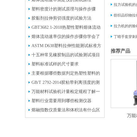
拉力试验机的
塑料密度计的测试原理与操作步骤
纺织品织物拉
胶黏剂拉伸剪切强度的试验方法
拉力机的的验
GBT3682.1-2018热塑性塑料熔体流动
速率标准方法
熔体流动速率仪的操作步骤你学会了
丁晴手套穿刺和
吗?
ASTM D638塑料拉伸性能测试标准方
推荐产品
法
十五种常见橡胶制品的试验测试项目
和标准介绍
塑料标准试样的尺寸要求
主要根据哪些数据判定热塑性塑料的
流动性好坏？
GB/T 2792-2014胶粘带剥离强度的测
试方法
万能材料试验机计量检定规程了解一
下
塑料行业需要用到哪些检测仪器
熔融指数仪质量法和体积法有什么区
万能
别？