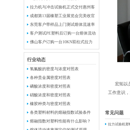
拉力机与冲击试验机正式交付惠州客
户使用
成都第13届橡塑工业展览会完美收官
东莞客户带样品上门测试熔体流速率
与密度
客户测试PE塑料后订购一台熔体流动
速率仪与密度计
佛山客户订购一台10KN双柱式拉力
试验机
行业动态
氢氟酸的密度与浓度对照表
各种贵金属密度对照表
宏拓以员
磷酸浓度和密度对照表
工作意识，
硝酸浓度和密度对照表
橡胶种类与密度对照表
各类塑料材料的熔融指数试验条件
常见问题
熔融指数对塑料性能有什么影响？
拉力试验机塑
熔体流动速率测定仪的测试原理