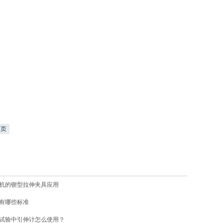
尾页
机的锲型拉伸夹具应用
有哪些标准
试验中引伸计怎么使用？