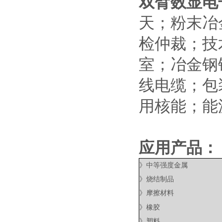
双臂数显电子拉
天；粉末冶
检仲裁；技
室；冶金钢
线电缆；包
用核能；能
应用产品：
》中等强度金属
》烧结制品
》摩擦材料
》橡胶
》塑料