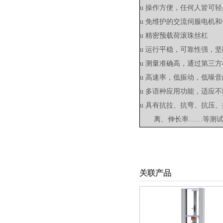
u
操作方便，任何人皆可轻
u
免维护的交流伺服电机和
u
精密预载荷滚珠丝杠
u
运行平稳，可靠性强，坚
u
测量准确高，通过第三方
u
高速率，低振动，低噪音
u
多语种应用功能，适应
u
具有抗拉、抗弯、抗压、
离、伸长率……等测
关联产品