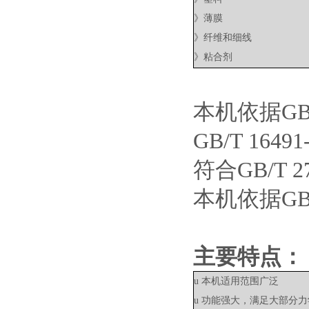
》薄膜
》纤维和细线
》粘合剂
本机依据
G
GB/T 164
符合
GB/T 
本机依据
G
主要特点：
u
本机适用范围广泛
u
功能强大，满足大部分力