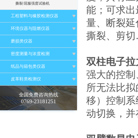
撕裂/屈服强度试验机
能；可求出
工程塑料与橡胶检测仪器
量、断裂延
环境仪器与阻燃仪器
撕裂、剪切
磨损类仪器
密度测量与浓度检测
双柱电子拉力
纸品与箱包类仪器
强大的控制
皮革鞋类检测仪
所无法比拟
全国免费咨询热线
移）控制系
0769-23181251
动切换，并